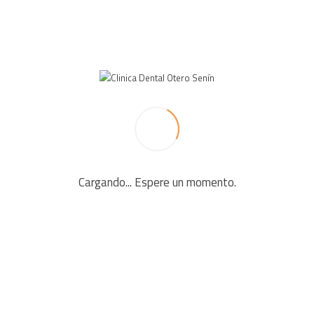
Tratamientos
CIRUGÍA ORAL
Cargando... Espere un momento.
La cirugía oral es la especialidad odontológic
del diagnóstico, tratamiento y rehabilitación d