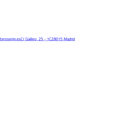
terosenin.es
C/ Galileo, 25 - 1C
28015 Madrid